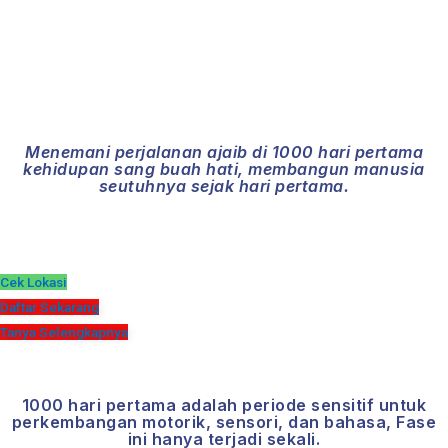
Optimalisasi 1,000 Hari Pertama Keajaiban
Perkembangan Anak
Menemani perjalanan ajaib di 1000 hari pertama
kehidupan sang buah hati, membangun manusia
seutuhnya sejak hari pertama.
Cek Lokasi
Daftar Sekarang
Tanya Selengkapnya
Mengapa 1000 Hari Pertama Itu
Penting?
1000 hari pertama adalah periode sensitif untuk
perkembangan motorik, sensori, dan bahasa, Fase
ini hanya terjadi sekali.