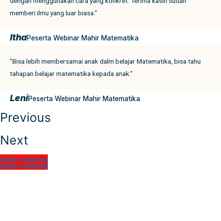
dengan menggunakan cara yang konkret. Terima kasih sudah
memberi ilmu yang luar biasa."
Itha
Peserta Webinar Mahir Matematika
"Bisa lebih membersamai anak dalm belajar Matematika, bisa tahu
tahapan belajar matematika kepada anak."
Leni
Peserta Webinar Mahir Matematika
Previous
Next
Daftar sekarang
Daftar sekarang
Daftar sekarang