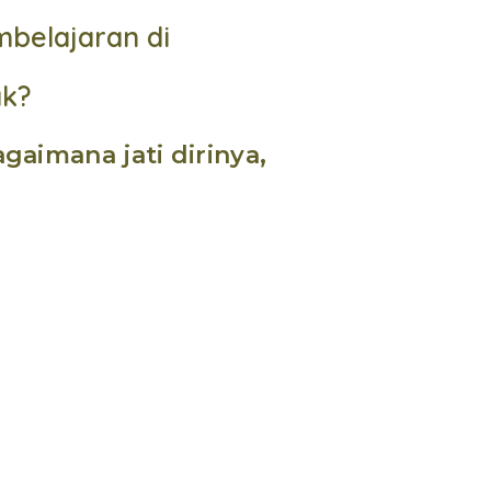
belajaran di
ak?
imana jati dirinya,