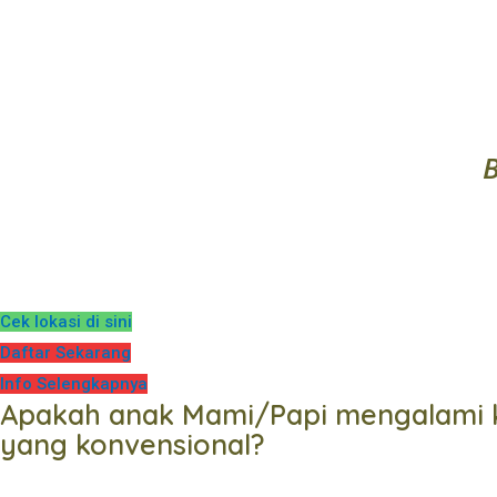
Cek lokasi di sini
Daftar Sekarang
Info Selengkapnya
Apakah anak Mami/Papi mengalami k
yang konvensional?