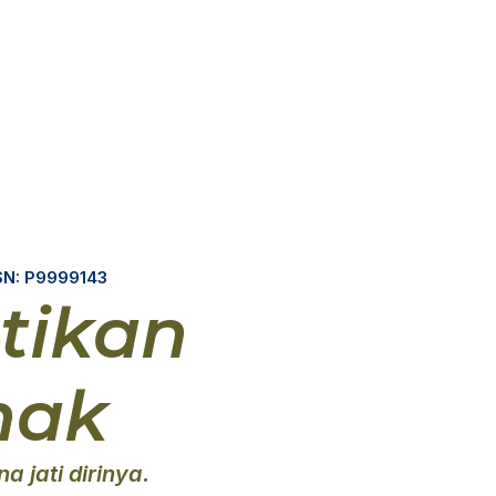
SN: P9999143
tikan
nak
jati dirinya.