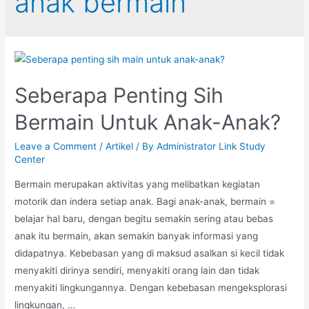
anak bermain
Seberapa Penting Sih
Bermain Untuk Anak-Anak?
Leave a Comment
/
Artikel
/ By
Administrator Link Study
Center
Bermain merupakan aktivitas yang melibatkan kegiatan
motorik dan indera setiap anak. Bagi anak-anak, bermain =
belajar hal baru, dengan begitu semakin sering atau bebas
anak itu bermain, akan semakin banyak informasi yang
didapatnya. Kebebasan yang di maksud asalkan si kecil tidak
menyakiti dirinya sendiri, menyakiti orang lain dan tidak
menyakiti lingkungannya. Dengan kebebasan mengeksplorasi
lingkungan, …