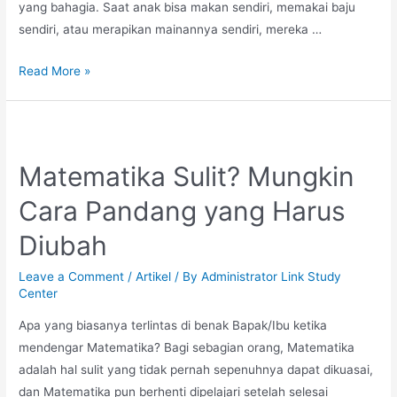
yang bahagia. Saat anak bisa makan sendiri, memakai baju
sendiri, atau merapikan mainannya sendiri, mereka …
Ingin
Read More »
Lihat
Anak
Mandiri?
Ini
Matematika Sulit? Mungkin
Rahasianya
Cara Pandang yang Harus
dalam
Pendekatan
Diubah
Montessori
Leave a Comment
/
Artikel
/ By
Administrator Link Study
Center
Apa yang biasanya terlintas di benak Bapak/Ibu ketika
mendengar Matematika? Bagi sebagian orang, Matematika
adalah hal sulit yang tidak pernah sepenuhnya dapat dikuasai,
dan Matematika pun berhenti dipelajari setelah selesai