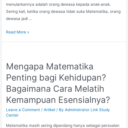
menularkannya adalah orang dewasa kepada anak-anak.
Sering kali, ketika orang dewasa tidak suka Matematika, orang
dewasa jadi …
Yuk,
Read More »
Kita
Bisa
Berhenti
Menularkan
Mengapa Matematika
Ketidaksukaan
Penting bagi Kehidupan?
terhadap
Matematika
Bagaimana Cara Melatih
kepada
Anak
Kemampuan Esensialnya?
Leave a Comment
/
Artikel
/ By
Administrator Link Study
Center
Matematika masih sering dipandang hanya sebagai persoalan