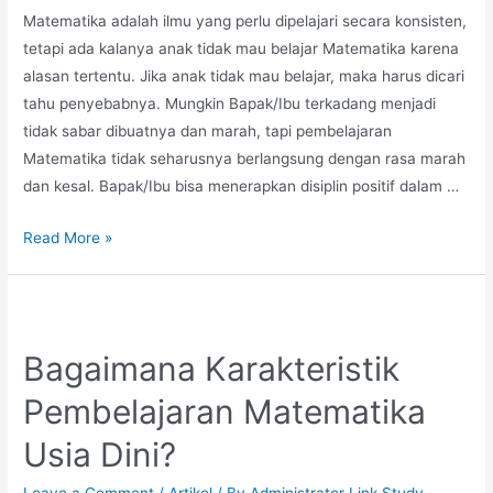
Matematika adalah ilmu yang perlu dipelajari secara konsisten,
tetapi ada kalanya anak tidak mau belajar Matematika karena
alasan tertentu. Jika anak tidak mau belajar, maka harus dicari
tahu penyebabnya. Mungkin Bapak/Ibu terkadang menjadi
tidak sabar dibuatnya dan marah, tapi pembelajaran
Matematika tidak seharusnya berlangsung dengan rasa marah
dan kesal. Bapak/Ibu bisa menerapkan disiplin positif dalam …
Mengajak
Read More »
Anak
Belajar
Matematika
Tidak
Bagaimana Karakteristik
Perlu
Pembelajaran Matematika
Memarahi,
Seperti
Usia Dini?
Ini
Caranya