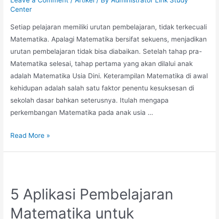
Leave a Comment
/
Artikel
/ By
Administrator Link Study
Center
Setiap pelajaran memiliki urutan pembelajaran, tidak terkecuali
Matematika. Apalagi Matematika bersifat sekuens, menjadikan
urutan pembelajaran tidak bisa diabaikan. Setelah tahap pra-
Matematika selesai, tahap pertama yang akan dilalui anak
adalah Matematika Usia Dini. Keterampilan Matematika di awal
kehidupan adalah salah satu faktor penentu kesuksesan di
sekolah dasar bahkan seterusnya. Itulah mengapa
perkembangan Matematika pada anak usia …
Bagaimana
Read More »
Karakteristik
Pembelajaran
Matematika
Usia
5 Aplikasi Pembelajaran
Dini?
Matematika untuk