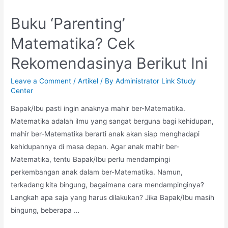
Material
Konkret
Buku ‘Parenting’
untuk
Matematika? Cek
Belajar
Matematika
Rekomendasinya Berikut Ini
Kalau…
Leave a Comment
/
Artikel
/ By
Administrator Link Study
Center
Bapak/Ibu pasti ingin anaknya mahir ber-Matematika.
Matematika adalah ilmu yang sangat berguna bagi kehidupan,
mahir ber-Matematika berarti anak akan siap menghadapi
kehidupannya di masa depan. Agar anak mahir ber-
Matematika, tentu Bapak/Ibu perlu mendampingi
perkembangan anak dalam ber-Matematika. Namun,
terkadang kita bingung, bagaimana cara mendampinginya?
Langkah apa saja yang harus dilakukan? Jika Bapak/Ibu masih
bingung, beberapa …