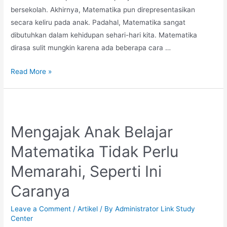
bersekolah. Akhirnya, Matematika pun direpresentasikan
secara keliru pada anak. Padahal, Matematika sangat
dibutuhkan dalam kehidupan sehari-hari kita. Matematika
dirasa sulit mungkin karena ada beberapa cara …
Matematika
Read More »
Sulit?
Mungkin
Cara
Pandang
Mengajak Anak Belajar
yang
Matematika Tidak Perlu
Harus
Diubah
Memarahi, Seperti Ini
Caranya
Leave a Comment
/
Artikel
/ By
Administrator Link Study
Center