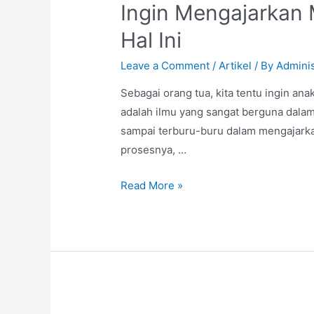
Ingin Mengajarkan 
Hal Ini
Leave a Comment
/
Artikel
/ By
Adminis
Sebagai orang tua, kita tentu ingin an
adalah ilmu yang sangat berguna dalam
sampai terburu-buru dalam mengajarkan
prosesnya, …
Ingin
Read More »
Mengajarkan
Matematika
pada
Anak
Usia
Dini?