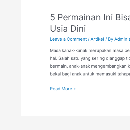
Perhatikan
Hal-
5 Permainan Ini B
Hal
Ini
Usia Dini
Leave a Comment
/
Artikel
/ By
Adminis
Masa kanak-kanak merupakan masa berm
hal. Salah satu yang sering dianggap t
bermain, anak-anak mengembangkan k
bekal bagi anak untuk memasuki tahap
5
Read More »
Permainan
Ini
Bisa
Meningkatkan
Kemampuan