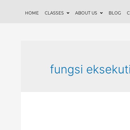
Skip
to
HOME
CLASSES
ABOUT US
BLOG
C
content
fungsi eksekuti