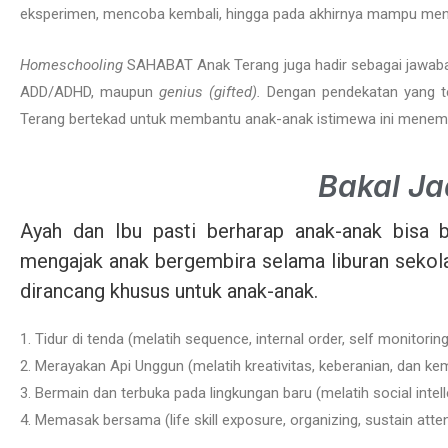
eksperimen, mencoba kembali, hingga pada akhirnya mampu mengh
Homeschooling
SAHABAT Anak Terang juga hadir sebagai jawaba
ADD/ADHD, maupun
genius (gifted).
Dengan pendekatan yang t
Terang bertekad untuk membantu anak-anak istimewa ini menemu
Bakal Ja
Ayah dan Ibu pasti berharap anak-anak bisa b
mengajak anak bergembira selama liburan sekol
dirancang khusus untuk anak-anak.
1. Tidur di tenda (melatih sequence, internal order, self monitoring
2. Merayakan Api Unggun (melatih kreativitas, keberanian, dan ke
3. Bermain dan terbuka pada lingkungan baru (melatih social intell
4. Memasak bersama (life skill exposure, organizing, sustain atte