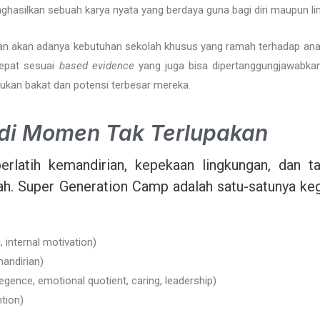
asilkan sebuah karya nyata yang berdaya guna bagi diri maupun li
n akan adanya kebutuhan sekolah khusus yang ramah terhadap anak
epat sesuai
based evidence
yang juga bisa dipertanggungjawabka
kan bakat dan potensi terbesar mereka.
di Momen Tak Terlupakan
erlatih kemandirian, kepekaan lingkungan, dan t
ah. Super Generation Camp adalah satu-satunya ke
, internal motivation)
mandirian)
egence, emotional quotient, caring, leadership)
ntion)